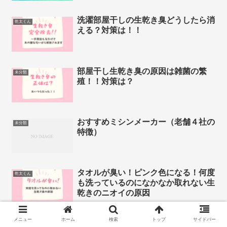
洗濯部屋干しの生乾き臭どうしたら消
乾太くん
える？対策は！！
部屋干し生乾き臭の原因は雑菌の繁
未分類
殖！！対策は？
おすすめミシンメーカー（老舗４社の
未分類
特徴）
タオルが臭い！ピンク色になる！何度
乾太くん
も洗っているのになかなか取れない生
乾きのニオイの原因
メニュー
ホーム
検索
トップ
サイドバー
目玉グミの作り方【簡単レシピ】